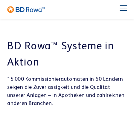
EN
FR
ES
IT
NL
BR
Latam
日本語
PRODUKTE
BD Rowa™ Systeme in
BRANCHEN
Aktion
LÖSUNGEN
15.000 Kommissionierautomaten in 60 Ländern
zeigen die Zuverlässigkeit und die Qualität
Apotheke
Großhandel
LAGERN & KOMMISSIONIEREN
unserer Anlagen – in Apotheken und zahlreichen
Service
BD Rowa™ Vmax
anderen Branchen.
BD Rowa™ Smart
Über BD Rowa
BD Rowa™ EasyLoad
Micro Fulfillment Center
Blisterzentrum
Krankenhaus