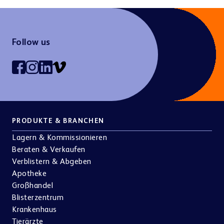
Kontakt
Follow us
BERATEN & VERKAUFEN
Unternehmen
Tierärzte
Pharma & Kosmetik
Abholer & E-Rezept
BD Rowa™ Vmotion
BD Rowa™ Pickup
PRODUKTE & BRANCHEN
Optik & Akustik
Andere Branchen
Karriere
Lagern & Kommissionieren
e-Cargo & Botendienst
Beraten & Verkaufen
VERBLISTERN & ABGEBEN
Verblistern & Abgeben
BD Rowa™ Dose
Apotheke
Großhandel
Blisterzentrum
Krankenhaus
Nachhaltigkeit
Tierärzte