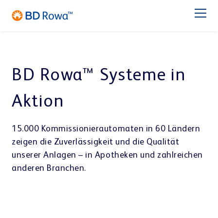
EN
FR
ES
IT
NL
BR
Latam
日本語
PRODUKTE
BD Rowa™ Systeme in
BRANCHEN
Aktion
LÖSUNGEN
15.000 Kommissionierautomaten in 60 Ländern
zeigen die Zuverlässigkeit und die Qualität
Apotheke
Großhandel
LAGERN & KOMMISSIONIEREN
unserer Anlagen – in Apotheken und zahlreichen
Service
BD Rowa™ Vmax
anderen Branchen.
BD Rowa™ Smart
Über BD Rowa
BD Rowa™ EasyLoad
Micro Fulfillment Center
Blisterzentrum
Krankenhaus