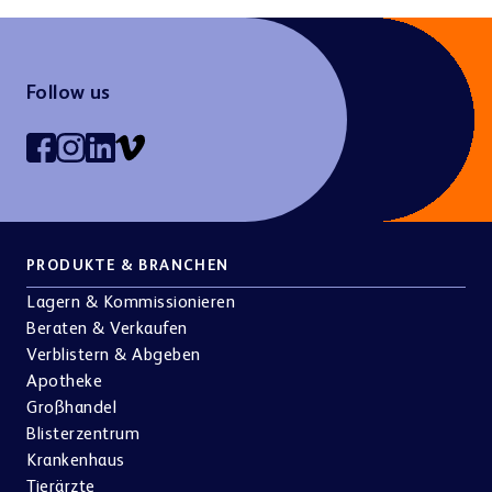
Kontakt
Follow us
BERATEN & VERKAUFEN
Unternehmen
Tierärzte
Pharma & Kosmetik
Abholer & E-Rezept
BD Rowa™ Vmotion
BD Rowa™ Pickup
PRODUKTE & BRANCHEN
Optik & Akustik
Andere Branchen
Karriere
Lagern & Kommissionieren
e-Cargo & Botendienst
Beraten & Verkaufen
VERBLISTERN & ABGEBEN
Verblistern & Abgeben
BD Rowa™ Dose
Apotheke
Großhandel
Blisterzentrum
Krankenhaus
Nachhaltigkeit
Tierärzte