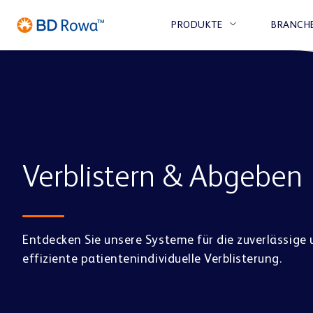
PRODUKTE
BRANCH
APOTHEKE
Verblistern & Abgeben
LAGERN &
UNTERNEHMEN
MICRO
ABHOLER & E-
KARRIERE
BE
KOMMISSIONIEREN
FULFILLMENT
REZEPT
CENTER
BD Rowa™ Vmax
BD 
TIERÄRZTE
Entdecken Sie unsere Systeme für die zuverlässige
BD Rowa™ Smart
BD 
effiziente patientenindividuelle Verblisterung.
BD Rowa™ EasyLoad