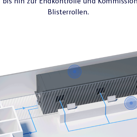
n bis hin zur Endkontrolle und Kommissio
Blisterrollen.