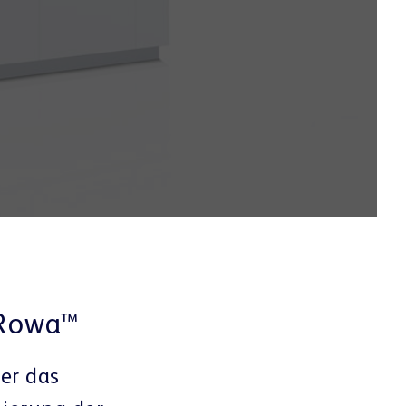
 Rowa™
er das