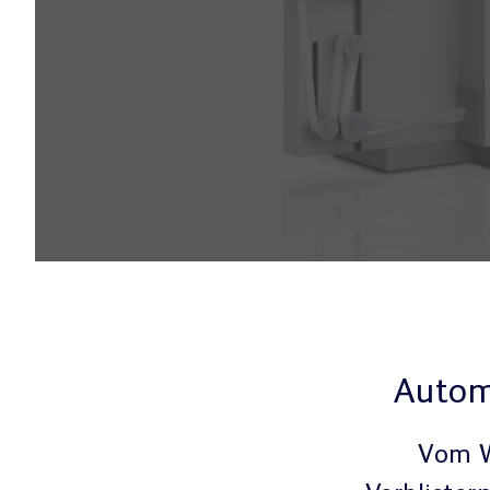
Autom
Vom W