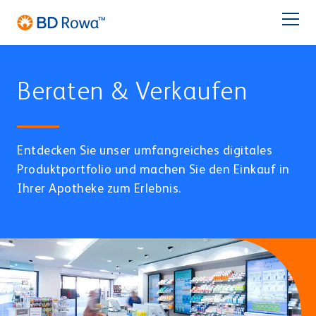
EN
FR
ES
IT
NL
BR
Latam
日本語
Beraten & Verkaufen
PRODUKTE
BRANCHEN
Entdecken Sie unser umfangreiches digitales
Produktportfolio und machen Sie den Einkauf in
LÖSUNGEN
Ihrer Apotheke zum Erlebnis.
Apotheke
Großhandel
LAGERN & KOMMISSIONIEREN
Service
BD Rowa™ Vmax
BD Rowa™ Smart
Über BD Rowa
BD Rowa™ EasyLoad
Micro Fulfillment Center
Blisterzentrum
Krankenhaus