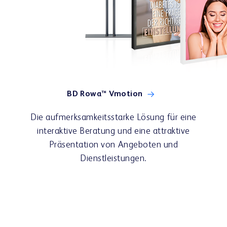
Apotheken-Einrichtung & E-Rezept
Referenzen
Teamwork & Kommunikation
BD Rowa™ Vmotion
Die aufmerksamkeitsstarke Lösung für eine
interaktive Beratung und eine attraktive
Präsentation von Angeboten und
Showrooms
Dienstleistungen.