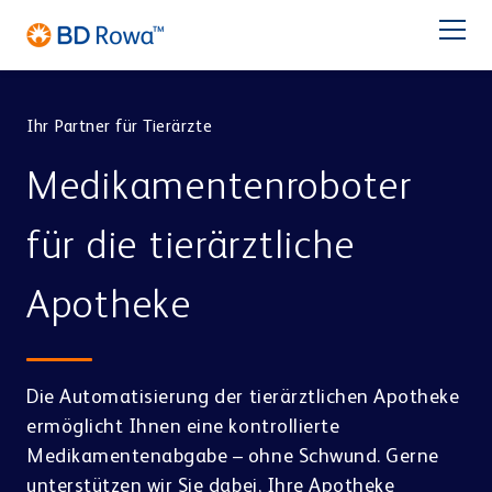
EN
FR
ES
IT
NL
BR
Latam
日本語
Ihr Partner für Tierärzte
PRODUKTE
Medikamentenroboter
BRANCHEN
für die tierärztliche
LÖSUNGEN
Apotheke
Apotheke
Großhandel
LAGERN & KOMMISSIONIEREN
Service
BD Rowa™ Vmax
Die Automatisierung der tierärztlichen Apotheke
BD Rowa™ Smart
ermöglicht Ihnen eine kontrollierte
Über BD Rowa
BD Rowa™ EasyLoad
Medikamentenabgabe – ohne Schwund. Gerne
Micro Fulfillment Center
Blisterzentrum
Krankenhaus
unterstützen wir Sie dabei, Ihre Apotheke