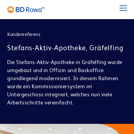
EN
FR
ES
IT
NL
BR
Latam
日本語
Kundenreferenz
PRODUKTE
Stefans-Aktiv-Apotheke, Gräfelfing
BRANCHEN
Die Stefans-Aktiv-Apotheke in Gräfelfing wurde
umgebaut und in Offizin und Backoffice
LÖSUNGEN
grundlegend modernisiert. In diesem Rahmen
wurde ein Kommissioniersystem im
Apotheke
Großhandel
LAGERN & KOMMISSIONIEREN
Untergeschoss integriert, welches nun viele
Service
BD Rowa™ Vmax
Arbeitsschritte vereinfacht.
BD Rowa™ Smart
Über BD Rowa
BD Rowa™ EasyLoad
Micro Fulfillment Center
Blisterzentrum
Krankenhaus