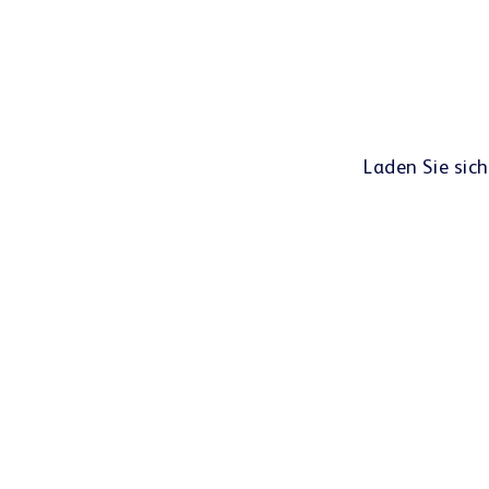
Zeitersparnis tagsüber, z. B. durch
Nachteinlagerung
Laden Sie sich