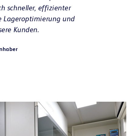
STANDORT
GESAMTFLÄCHE
OFFIZINFLÄCHE
PLANUNG & FERTIGSTELLU
KEYFACTS