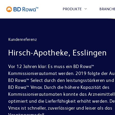
PRODUKTE
BRANCH
Kundenreferenz
APOTHEKE
Hirsch-Apotheke, Esslingen
LAGERN &
UNTERNEHMEN
MICRO
ABHOLER & E-
KARRIERE
BE
Vor 12 Jahren klar: Es muss ein BD Rowa™
KOMMISSIONIEREN
FULFILLMENT
REZEPT
Kommissionierautomat werden. 2019 folgte der Au
BD Rowa™ Select durch den leistungsstärkeren und 
CENTER
BD Rowa™ Vmax
BD 
TIERÄRZTE
BD Rowa™ Vmax. Durch die höhere Kapazität des
BD Rowa™ Smart
BD 
Kommissionierautomaten konnte das Arzneimittel
BD Rowa™ EasyLoad
optimiert und die Lieferfähigkeit erhöht werden. 
Vmax ist schneller, zuverlässiger und leiser als das