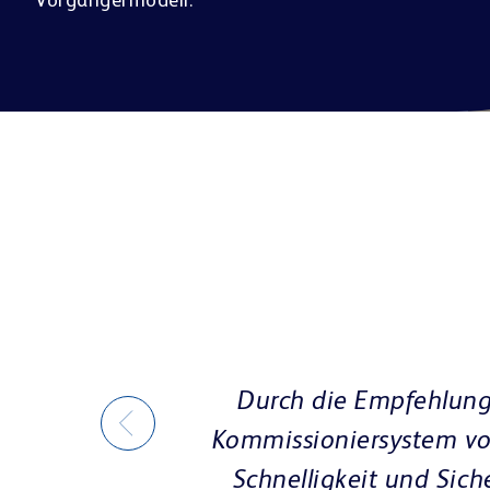
Vorgängermodell.
für mich nur ein
e Zuverlässigkeit,
curPharm fiel die