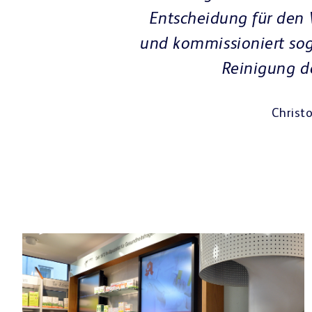
ler, effizienter
eroptimierung und
unden.