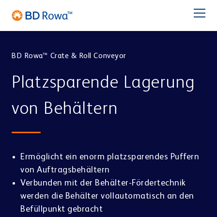
EN
FR
ES
IT
NL
BR
Latam
日本語
BD Rowa™ Crate & Roll Conveyor
PRODUKTE
Platzsparende Lagerung
BRANCHEN
von Behältern
LÖSUNGEN
Apotheke
Großhandel
LAGERN & KOMMISSIONIEREN
Service
Ermöglicht ein enorm platzsparendes Puffern
BD Rowa™ Vmax
von Auftragsbehältern
BD Rowa™ Smart
Verbunden mit der Behälter-Fördertechnik
Über BD Rowa
BD Rowa™ EasyLoad
werden die Behälter vollautomatisch an den
Micro Fulfillment Center
Befüllpunkt gebracht
Blisterzentrum
Krankenhaus