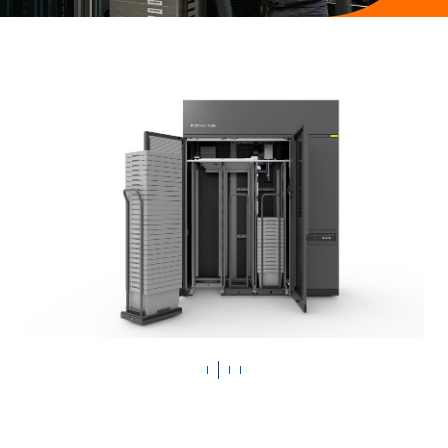
Apotheken-Einrichtung & E-Rezept
Referenzen
Teamwork & Kommunikation
Showrooms