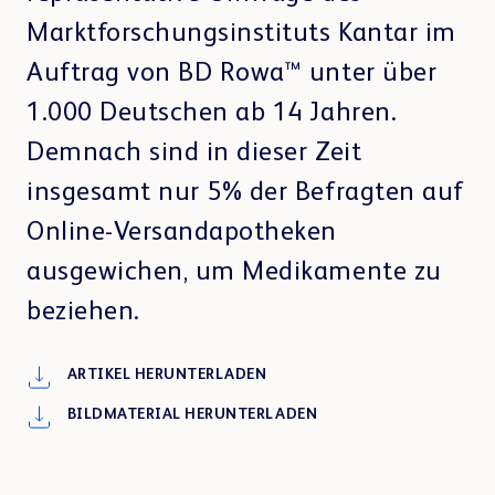
Kontakt
Marktforschungsinstituts Kantar im
Auftrag von BD Rowa™ unter über
1.000 Deutschen ab 14 Jahren.
BERATEN & VERKAUFEN
Unternehmen
Tierärzte
Pharma & Kosmetik
Abholer & E-Rezept
BD Rowa™ Vmotion
Demnach sind in dieser Zeit
BD Rowa™ Pickup
insgesamt nur 5% der Befragten auf
Online-Versandapotheken
ausgewichen, um Medikamente zu
Optik & Akustik
Andere Branchen
Karriere
beziehen.
e-Cargo & Botendienst
VERBLISTERN & ABGEBEN
ARTIKEL HERUNTERLADEN
BD Rowa™ Dose
BILDMATERIAL HERUNTERLADEN
Nachhaltigkeit