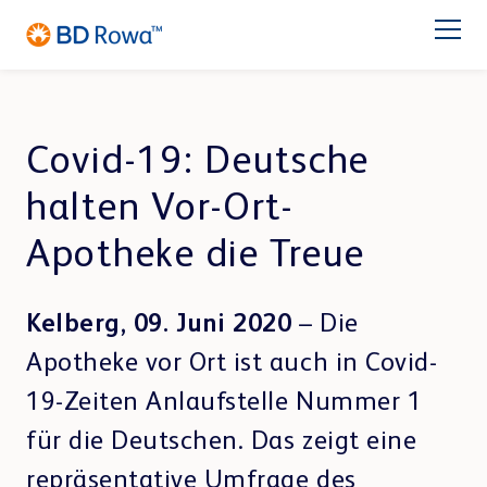
EN
FR
ES
IT
NL
BR
Latam
日本語
PRODUKTE
Covid-19: Deutsche
halten Vor-Ort-
BRANCHEN
Apotheke die Treue
LÖSUNGEN
Kelberg, 09. Juni 2020
– Die
Apotheke
Großhandel
LAGERN & KOMMISSIONIEREN
Service
Apotheke vor Ort ist auch in Covid-
BD Rowa™ Vmax
19-Zeiten Anlaufstelle Nummer 1
BD Rowa™ Smart
Über BD Rowa
BD Rowa™ EasyLoad
für die Deutschen. Das zeigt eine
Micro Fulfillment Center
Blisterzentrum
Krankenhaus
repräsentative Umfrage des