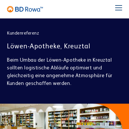
EN
FR
ES
IT
NL
BR
Latam
日本語
Kundenreferenz
PRODUKTE
Löwen-Apotheke, Kreuztal
BRANCHEN
Beim Umbau der Löwen-Apotheke in Kreuztal
sollten logistische Abläufe optimiert und
LÖSUNGEN
gleichzeitig eine angenehme Atmosphäre für
Kunden geschaffen werden.
Apotheke
Großhandel
LAGERN & KOMMISSIONIEREN
Service
BD Rowa™ Vmax
BD Rowa™ Smart
Über BD Rowa
BD Rowa™ EasyLoad
Micro Fulfillment Center
Blisterzentrum
Krankenhaus