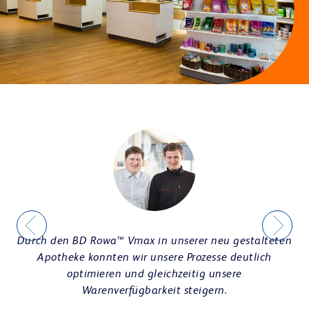
Kontakt
BERATEN & VERKAUFEN
Unternehmen
Tierärzte
Pharma & Kosmetik
Abholer & E-Rezept
BD Rowa™ Vmotion
BD Rowa™ Pickup
Optik & Akustik
Andere Branchen
Karriere
e-Cargo & Botendienst
VERBLISTERN & ABGEBEN
BD Rowa™ Dose
Durch den BD Rowa™ Vmax in unserer neu gestalteten
Apotheke konnten wir unsere Prozesse deutlich
optimieren und gleichzeitig unsere
Warenverfügbarkeit steigern.
Nachhaltigkeit