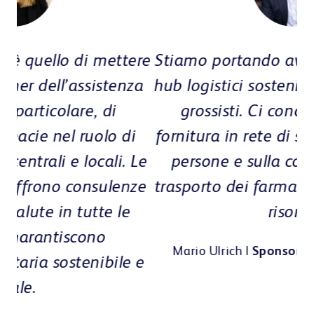
Interior Design e ricetta elettronica
ere
Stiamo portando avanti il concetto di
Il
za
hub logistici sostenibili per farmacie e
i
Showrooms
grossisti. Ci concentriamo sulla
fornitura in rete di servizi sanitari alle
Le
persone e sulla conservazione e il
o
ze
trasporto dei farmaci con risparmio di
f
Customer Portal
risorse.
Mario Ulrich |
Sponsor Community Health
 e
u