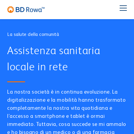
DE
EN
FR
ES
NL
BR
Latam
日本語
La salute della comunità
PRODOTTI
Assistenza sanitaria
SETTORI
locale in rete
SOLUZIONI
Farmacia
Catene di farmacie
La nostra società è in continua evoluzione. La
STOCCAGGIO & PRELIEVO
Assistenza
digitalizzazione e la mobilità hanno trasformato
BD Rowa™ Vmax
completamente la nostra vita quotidiana e
BD Rowa™ Smart
l’accesso a smartphone e tablet è ormai
Chi Siamo
BD Rowa™ EasyLoad
immediato. Tuttavia, cosa succede se mi ammalo
Micro Fulfillment Center
Centro di Distribuzione
Centro di Blisteraggio
e ho bisogno di un medico o di una farmacia