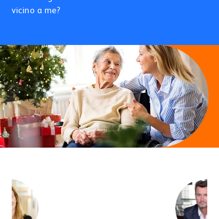
Contatti
vicino a me?
CONSULENZA & VENDITA
BD Rowa
Ospedale
Medici
Click & Collect e prescrizioni elettroniche
BD Rowa™ Vmotion
BD Rowa™ Pickup
Pharma & Cosmetica
Altri settori
Sostenibilità
e-Cargo e Last Mile
BLISTERAGGIO & DISPENSAZIONE
BD Rowa™ Dose
TESTIMONIANZE