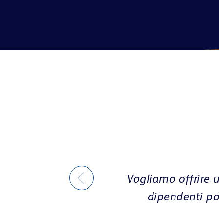
o in cui tutti i nostri
Inclusione, div
loro fasi di vita.
quotidianamente