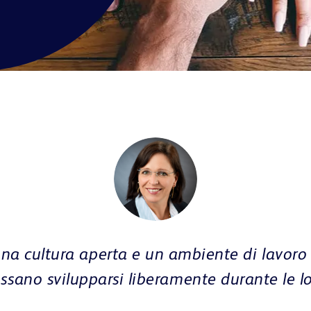
ersità e uguaglianza sono valori fondamen
. Incoraggiamo tutti a partecipare attivam
iniziative su questi temi.