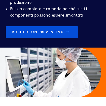
Contatti
produzione
Pulizia completa e comoda poiché tutti i
componenti possono essere smontati
CONSULENZA & VENDITA
BD Rowa
Ospedale
Medici
Click & Collect e prescrizioni elettroniche
BD Rowa™ Vmotion
RICHIEDI UN PREVENTIVO
BD Rowa™ Pickup
Pharma & Cosmetica
Altri settori
Sostenibilità
e-Cargo e Last Mile
BLISTERAGGIO & DISPENSAZIONE
BD Rowa™ Dose
TESTIMONIANZE