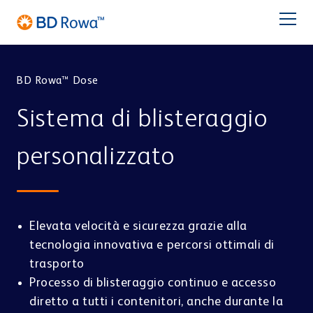
DE
EN
FR
ES
NL
BR
Latam
日本語
BD Rowa™ Dose
PRODOTTI
Sistema di blisteraggio
SETTORI
personalizzato
SOLUZIONI
Farmacia
Catene di farmacie
STOCCAGGIO & PRELIEVO
Assistenza
Elevata velocità e sicurezza grazie alla
BD Rowa™ Vmax
tecnologia innovativa e percorsi ottimali di
BD Rowa™ Smart
trasporto
Chi Siamo
BD Rowa™ EasyLoad
Processo di blisteraggio continuo e accesso
Micro Fulfillment Center
diretto a tutti i contenitori, anche durante la
Centro di Distribuzione
Centro di Blisteraggio