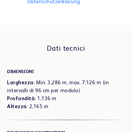
Centro di apprendimento
Datenschutzerklärung
.
Webshop
Dati tecnici
DIMENSIONI
Larghezza
: Min. 3,286 m, max. 7,126 m (in
intervalli di 96 cm per modulo)
Profondità
: 1,136 m
Altezza
: 2,165 m