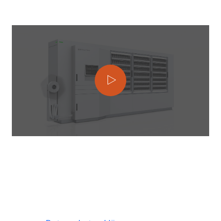
Interior Design e ricetta elettronica
Showrooms
Customer Portal
Um das Video abzuspielen, klicken Sie
auf den Button „Video abspielen“. Bitte
beachten Sie, dass dabei Daten an
Drittanbieter weitergegeben werden.
Mehr Dazu in der