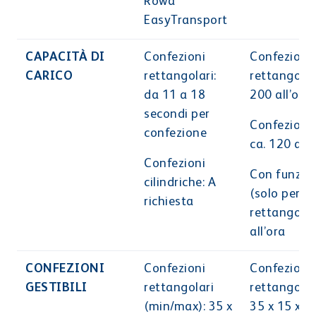
Rowa
EasyTransport
CAPACITÀ DI
Confezioni
Confezioni
CARICO
rettangolari:
rettangolari
da 11 a 18
200 all’ora
secondi per
Confezioni 
confezione
ca. 120 all’
Confezioni
Con funzio
cilindriche: A
(solo per c
richiesta
rettangolar
all’ora
CONFEZIONI
Confezioni
Confezioni
GESTIBILI
rettangolari
rettangolar
(min/max): 35 x
35 x 15 x1