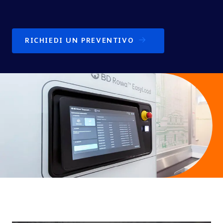
Contatti
RICHIEDI UN PREVENTIVO
CONSULENZA & VENDITA
BD Rowa
Ospedale
Medici
Click & Collect e prescrizioni elettroniche
BD Rowa™ Vmotion
BD Rowa™ Pickup
Pharma & Cosmetica
Altri settori
Sostenibilità
e-Cargo e Last Mile
BLISTERAGGIO & DISPENSAZIONE
BD Rowa™ Dose
TESTIMONIANZE