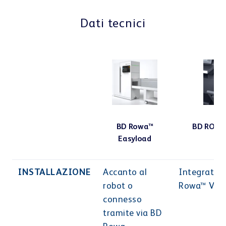
Centro di apprendimento
Dati tecnici
Webshop
BD Rowa™
BD ROWA™
Easyload
INSTALLAZIONE
Accanto al
Integrato n
robot o
Rowa™ Vm
connesso
tramite via BD