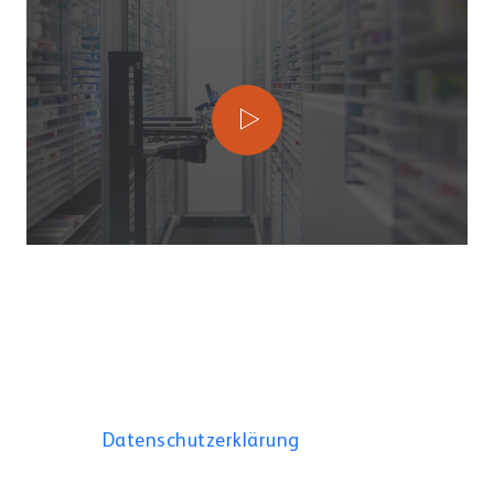
Interior Design e ricetta elettronica
Showrooms
Um das Video abzuspielen, klicken Sie
auf den Button „Video abspielen“. Bitte
Customer Portal
beachten Sie, dass dabei Daten an
Drittanbieter weitergegeben werden.
Mehr Dazu in der
Datenschutzerklärung
.