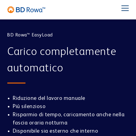
DE
EN
FR
ES
NL
BR
Latam
日本語
BD Rowa™ EasyLoad
PRODOTTI
Carico completamente
SETTORI
automatico
SOLUZIONI
Farmacia
Catene di farmacie
STOCCAGGIO & PRELIEVO
Assistenza
Riduzione del lavoro manuale
BD Rowa™ Vmax
Più silenzioso
BD Rowa™ Smart
Risparmio di tempo, caricamento anche nella
Chi Siamo
BD Rowa™ EasyLoad
fascia oraria notturna
Micro Fulfillment Center
Disponibile sia esterno che interno
Centro di Distribuzione
Centro di Blisteraggio