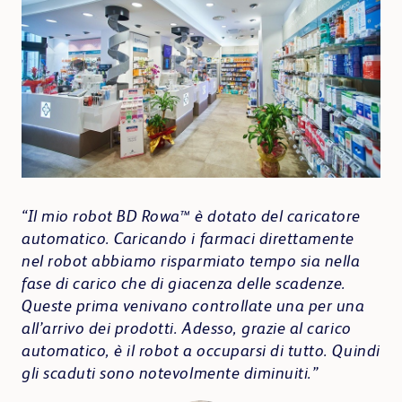
ico
“L
“Il mio robot BD Rowa™ è dotato del caricatore
era
co
automatico. Caricando i farmaci direttamente
e
ci 
nel robot abbiamo risparmiato tempo sia nella
de
fase di carico che di giacenza delle scadenze.
90%
cel
Queste prima venivano controllate una per una
di
l’
all’arrivo dei prodotti. Adesso, grazie al carico
2-3
automatico, è il robot a occuparsi di tutto. Quindi
gli scaduti sono notevolmente diminuiti.”