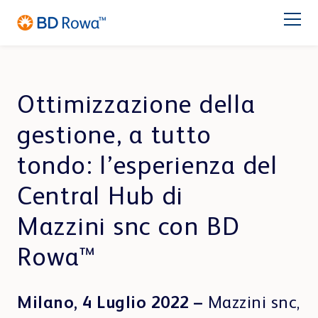
DE
EN
FR
ES
NL
BR
Latam
日本語
PRODOTTI
Ottimizzazione della
gestione, a tutto
SETTORI
tondo: l’esperienza del
SOLUZIONI
Central Hub di
Farmacia
Catene di farmacie
STOCCAGGIO & PRELIEVO
Mazzini snc con BD
Assistenza
BD Rowa™ Vmax
Rowa™
BD Rowa™ Smart
Chi Siamo
BD Rowa™ EasyLoad
Micro Fulfillment Center
Milano, 4 Luglio 2022 –
Mazzini snc,
Centro di Distribuzione
Centro di Blisteraggio