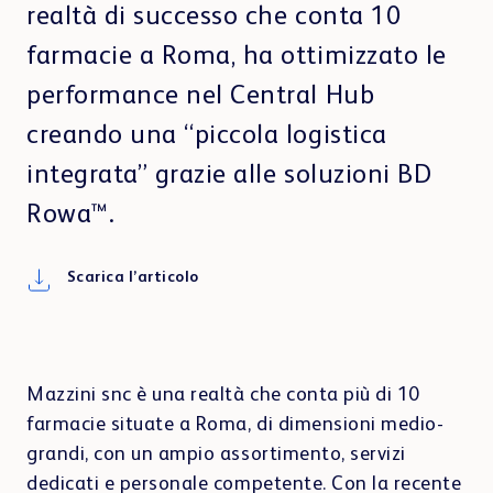
Contatti
realtà di successo che conta 10
farmacie a Roma, ha ottimizzato le
performance nel Central Hub
CONSULENZA & VENDITA
BD Rowa
Ospedale
Medici
creando una “piccola logistica
Click & Collect e prescrizioni elettroniche
BD Rowa™ Vmotion
integrata” grazie alle soluzioni BD
BD Rowa™ Pickup
Rowa™.
Pharma & Cosmetica
Altri settori
Scarica l’articolo
Sostenibilità
e-Cargo e Last Mile
BLISTERAGGIO & DISPENSAZIONE
BD Rowa™ Dose
Mazzini snc è una realtà che conta più di 10
farmacie situate a Roma, di dimensioni medio-
grandi, con un ampio assortimento, servizi
TESTIMONIANZE
dedicati e personale competente. Con la recente