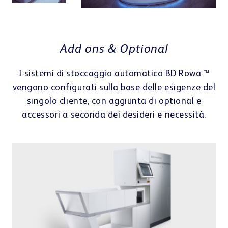
Centro di apprendimento
I V
Ma
Add ons & Optional
pe
Co
I sistemi di stoccaggio automatico BD Rowa ™
Webshop
Ri
vengono configurati sulla base delle esigenze del
ge
singolo cliente, con aggiunta di optional e
accessori a seconda dei desideri e necessità.