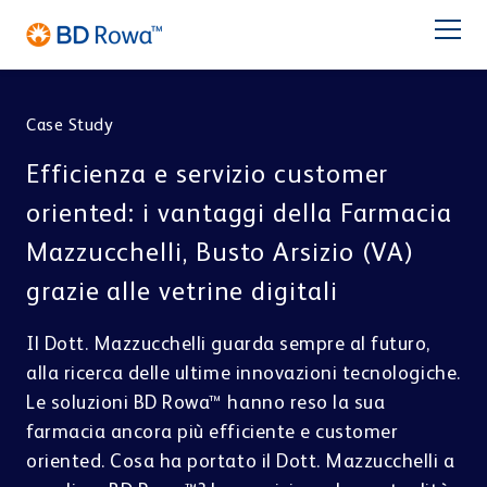
DE
EN
FR
ES
NL
BR
Latam
日本語
Case Study
PRODOTTI
Efficienza e servizio customer
SETTORI
oriented: i vantaggi della Farmacia
Mazzucchelli, Busto Arsizio (VA)
SOLUZIONI
grazie alle vetrine digitali
Farmacia
Catene di farmacie
STOCCAGGIO & PRELIEVO
Il Dott. Mazzucchelli guarda sempre al futuro,
Assistenza
BD Rowa™ Vmax
alla ricerca delle ultime innovazioni tecnologiche.
BD Rowa™ Smart
Le soluzioni BD Rowa™ hanno reso la sua
Chi Siamo
BD Rowa™ EasyLoad
farmacia ancora più efficiente e customer
Micro Fulfillment Center
oriented. Cosa ha portato il Dott. Mazzucchelli a
Centro di Distribuzione
Centro di Blisteraggio