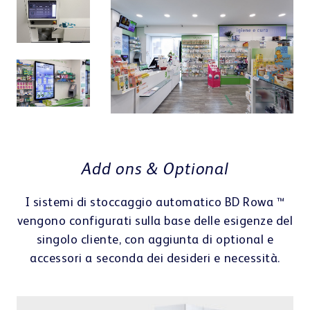
Centro di apprendimento
I V
Il
Add ons & Optional
ha
la 
I sistemi di stoccaggio automatico BD Rowa ™
Ri
vengono configurati sulla base delle esigenze del
pe
singolo cliente, con aggiunta di optional e
Webshop
Riq
accessori a seconda dei desideri e necessità.