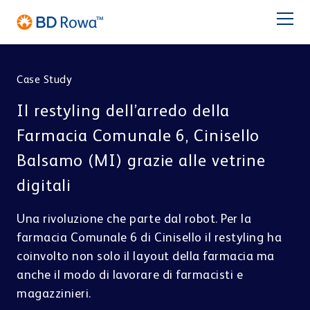
DE
EN
FR
ES
NL
BR
Latam
日本語
Case Study
PRODOTTI
Il restyling dell’arredo della
SETTORI
Farmacia Comunale 6, Cinisello
Balsamo (MI) grazie alle vetrine
SOLUZIONI
digitali
Farmacia
Catene di farmacie
STOCCAGGIO & PRELIEVO
Una rivoluzione che parte dal robot. Per la
Assistenza
BD Rowa™ Vmax
farmacia Comunale 6 di Cinisello il restyling ha
BD Rowa™ Smart
coinvolto non solo il layout della farmacia ma
Chi Siamo
BD Rowa™ EasyLoad
anche il modo di lavorare di farmacisti e
Micro Fulfillment Center
magazzinieri.
Centro di Distribuzione
Centro di Blisteraggio