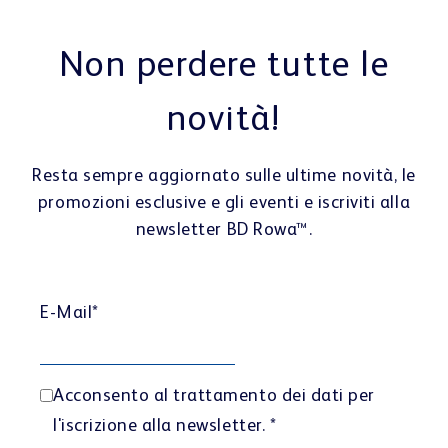
promozioni esclusive e gli eventi e iscriviti alla
newsletter BD Rowa™.
E-Mail
*
Acconsento al trattamento dei dati per
l'iscrizione alla newsletter.
*
Premendo il pulsante "Invia", confermi di
aver preso visione dell
'informativa sulla
privacy
sul nostro sito e di voler ricevere le
newsletter di BD Rowa. Potrai disiscriverti in
qualsiasi momento.