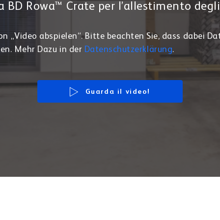
L’automazione dell’eCommerce d
Parafarmacie FP srl, Casoria (NA
llestimento automatico degli ordini a cic
uato e riduzione degli errori nelle fasi de
duttivo: il caso del magazzino eCommerc
arafarmacie FP srl, Casoria (NA) grazie al
nazione di BD Rowa™Vmax, BD Rowa™ Pr
a BD Rowa™ Crate per l’allestimento degli 
on „Video abspielen“. Bitte beachten Sie, dass dabei Da
en. Mehr Dazu in der
Datenschutzerklärung
.