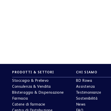
Rowa™.
attamento dei dati per l'iscrizione alla newsletter.
*
te "Invia", confermi di aver preso visione dell
'informat
i voler ricevere le newsletter di BD Rowa. Potrai disiscriv