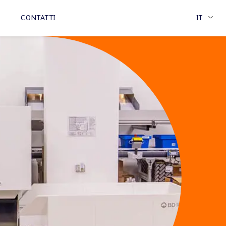
CONTATTI
IT
DE
EN
FR
ES
NL
ONE
CENTRO DI BLISTERAGGIO
BR
LATAM
CUSTOMER
CENTRO DI
WEBS
PORTAL
APPRENDIMENTO
A
ALTRI SETTORI