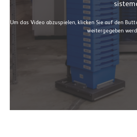
A
contin
pro
P
combi
sistem
Um das Video abzuspielen, klicken Sie auf den Butt
weitergegeben werd