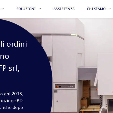
SOLUZIONI
ASSISTENZA
CHI SIAMO
i ordini
CATENE DI FARMACIE
CENTRO DI DISTRIBUZI
ino
ULENZA & VENDITA
TESTIMONIANZE
E-CARGO E
BLISTERAGGIO &
SHOWROOMS
INTERIOR
P srl,
LAST MILE
DISPENSAZIONE
DESIGN E
RICETTA
a™ Vmotion
BD Rowa™ Dose
MEDICI
PHARMA & COSMETIC
ELETTRONICA
a™ Pickup
o dal 2018,
omazione BD
 anche dopo