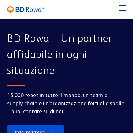
DE
EN
FR
ES
NL
BR
Latam
日本語
BD Rowa – Un partner
PRODOTTI
affidabile in ogni
SETTORI
situazione
SOLUZIONI
Farmacia
Catene di farmacie
STOCCAGGIO & PRELIEVO
15.000 robot in tutto il mondo, un team di
Assistenza
BD Rowa™ Vmax
supply chain e un’organizzazione forti alle spalle
BD Rowa™ Smart
– puoi contare su di noi.
Chi Siamo
BD Rowa™ EasyLoad
Micro Fulfillment Center
Centro di Distribuzione
Centro di Blisteraggio
CONTATTACI