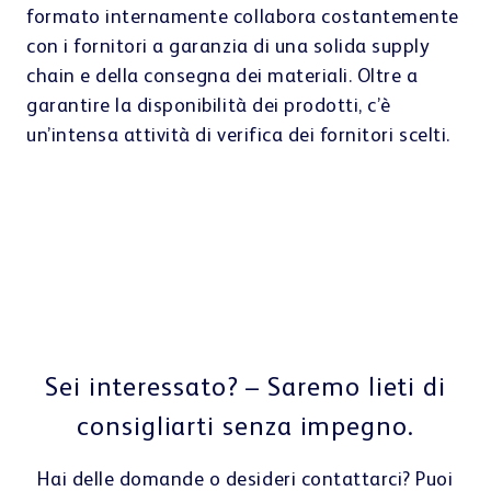
formato internamente collabora costantemente
del 99,9% grazie a un’intensa verifica della
nostri clienti è ciò che ci guida giorno dopo
con i fornitori a garanzia di una solida supply
qualità. Tutti i materiali vengono controllati e
giorno. I nostri sviluppatori lavorano
chain e della consegna dei materiali. Oltre a
ogni elemento, ad esempio il gruppo di presa,
instancabilmente a prodotti innovativi per
garantire la disponibilità dei prodotti, c’è
che viene testato prima di essere inserito nel
superare le nuove sfide del settore sanitario e
un’intensa attività di verifica dei fornitori scelti.
robot nelle speciali postazioni di prova che si
degli altri settori.
trovano nel nostro reparto di produzione. Per
garantire la veloce sostituzione delle parti di
ricambio, disponiamo di un ampio magazzino di
parti di per assicurare una rapida consegna delle
stesse.
Sei interessato? – Saremo lieti di
consigliarti senza impegno.
Hai delle domande o desideri contattarci? Puoi