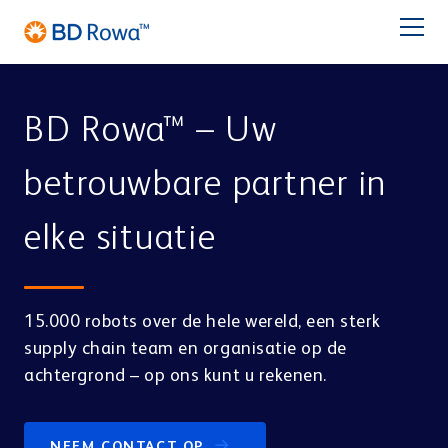
DE
EN
FR
ES
IT
BR
Latam
日本語
BD Rowa™ – Uw
PRODUCTEN
betrouwbare partner in
BRANCHES
elke situatie
OPLOSSINGEN
Apotheek
Centrale Distributie
OPSLAG & PICKEN
15.000 robots over de hele wereld, een sterk
Service
BD Rowa™ Vmax
supply chain team en organisatie op de
BD Rowa™ Smart
achtergrond – op ons kunt u rekenen.
BD Rowa
BD Rowa™ EasyLoad
MICRO FULFILLMENT CENTER
Zakverpakkingen
Ziekenhuis
NEEM CONTACT OP