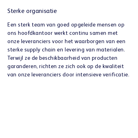
Sterke organisatie
Een betrouwbare oplossing op elke manier
Meer dan 70 patenten wereldwijd
Een sterk team van goed opgeleide mensen op
Onze oplossingen draaien met een gemiddelde
Het ontwikkelen van innovaties voor de patiënt
ons hoofdkantoor werkt continu samen met
machinebetrouwbaarheid van 99,9% door een
en onze klanten is wat ons dag na dag drijft.
onze leveranciers voor het waarborgen van een
intensief kwaliteitsmanagement. Alle materialen
Onze ontwikkelaars werken onvermoeibaar aan
sterke supply chain en levering van materialen.
worden gecontroleerd en getest, bijvoorbeeld de
innovatieve producten om de nieuwe
Terwijl ze de beschikbaarheid van producten
picking head, voordat ze in de robot worden
uitdagingen in de gezondheidszorg en andere
garanderen, richten ze zich ook op de kwaliteit
geplaatst in speciale teststations in onze
sectoren het hoofd te bieden.
van onze leveranciers door intensieve verificatie.
productie. Om ervoor te zorgen dat in het geval
dat sommige stukken op een bepaald moment
moeten worden vervangen, hebben we een
uitgebreide voorraad reserveonderdelen om een
snelle levering te garanderen.