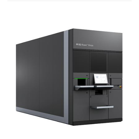
INTERIEUR-ONTWERP EN E-RECEPTEN
klantenportaal
Leercentrum