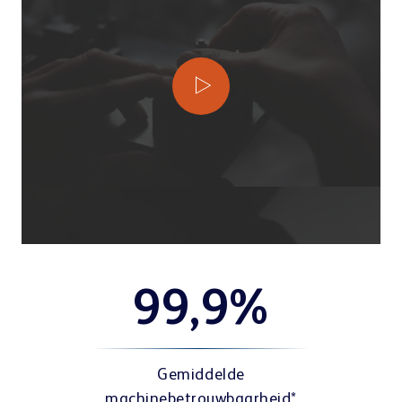
99,9%
Gemiddelde
machinebetrouwbaarheid*