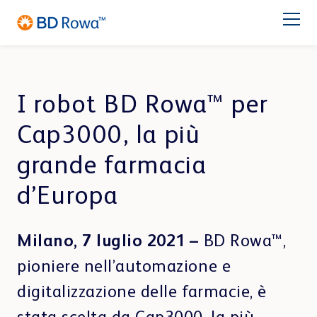
DE
EN
FR
ES
NL
BR
Latam
日本語
PRODOTTI
I robot BD Rowa™ per
Cap3000, la più
SETTORI
grande farmacia
SOLUZIONI
d’Europa
Farmacia
Catene di farmacie
STOCCAGGIO & PRELIEVO
Assistenza
Milano, 7 luglio 2021
–
BD Rowa™,
BD Rowa™ Vmax
BD Rowa™ Smart
pioniere nell’automazione e
Chi Siamo
BD Rowa™ EasyLoad
digitalizzazione delle farmacie, è
Micro Fulfillment Center
Centro di Distribuzione
Centro di Blisteraggio