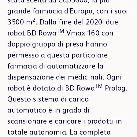
stata scelta da Cap3000, la più
Contatti
grande farmacia d’Europa, con i suoi
2
3500 m
. Dalla fine del 2020, due
TM
CONSULENZA & VENDITA
robot BD Rowa
Vmax 160 con
BD Rowa
Ospedale
Medici
Click & Collect e prescrizioni elettroniche
BD Rowa™ Vmotion
doppio gruppo di presa hanno
BD Rowa™ Pickup
permesso a questa particolare
farmacia di automatizzare la
Pharma & Cosmetica
Altri settori
dispensazione dei medicinali. Ogni
Sostenibilità
TM
robot è dotato di BD Rowa
Prolog.
e-Cargo e Last Mile
BLISTERAGGIO & DISPENSAZIONE
Questo sistema di carico
BD Rowa™ Dose
automatico è in grado di
scansionare e caricare i prodotti in
TESTIMONIANZE
totale autonomia. La completa