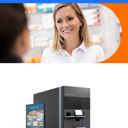
Contact
PRESENTATIE & VERKOOP
Over Ons
Artsen en Dierenartsen
Farmaceutica & Cosmetica
CLICK & COLLECT EN E-RECEPTEN
BD Rowa™ Vmotion
BD Rowa™ Pickup
Overige Branches
Case Studies
LAST MILE EN E-CARGO
VERPAKKING & UITGIFTE
BD Rowa™ Dose
Showrooms