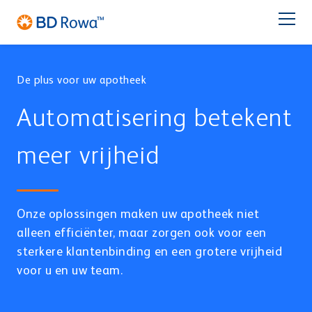
DE
EN
FR
ES
IT
BR
Latam
日本語
De plus voor uw apotheek
PRODUCTEN
Automatisering betekent
BRANCHES
meer vrijheid
OPLOSSINGEN
Apotheek
Centrale Distributie
Onze oplossingen maken uw apotheek niet
OPSLAG & PICKEN
Service
alleen efficiënter, maar zorgen ook voor een
BD Rowa™ Vmax
sterkere klantenbinding en een grotere vrijheid
BD Rowa™ Smart
voor u en uw team.
BD Rowa
BD Rowa™ EasyLoad
MICRO FULFILLMENT CENTER
Zakverpakkingen
Ziekenhuis