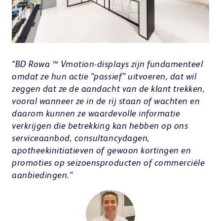
“BD Rowa ™ Vmotion-displays zijn fundamenteel
omdat ze hun actie “passief” uitvoeren, dat wil
“M
D
zeggen dat ze de aandacht van de klant trekken,
me
vooral wanneer ze in de rij staan ​​of wachten en
do
daarom kunnen ze waardevolle informatie
st
e
verkrijgen die betrekking kan hebben op ons
he
e
serviceaanbod, consultancydagen,
on
apotheekinitiatieven of gewoon kortingen en
ge
promoties op seizoensproducten of commerciële
die
aanbiedingen.
“