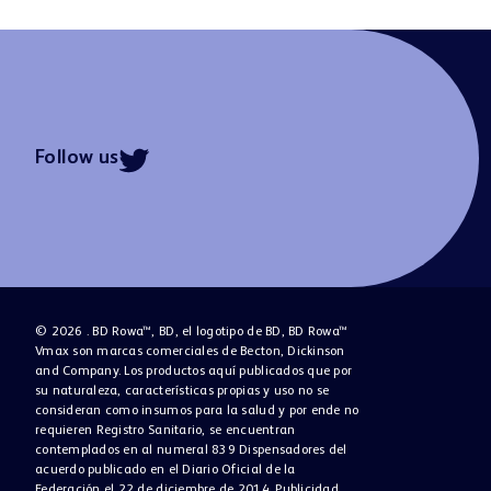
Follow us
© 2026 . BD Rowa™, BD, el logotipo de BD, BD Rowa™
Vmax son marcas comerciales de Becton, Dickinson
and Company. Los productos aquí publicados que por
su naturaleza, características propias y uso no se
consideran como insumos para la salud y por ende no
requieren Registro Sanitario, se encuentran
contemplados en al numeral 839 Dispensadores del
acuerdo publicado en el Diario Oficial de la
Federación el 22 de diciembre de 2014. Publicidad