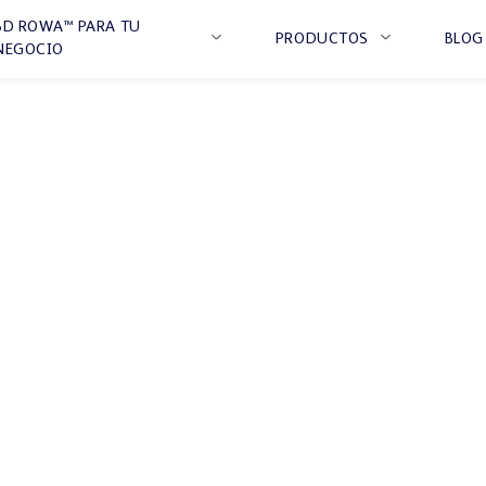
BD ROWA™ PARA TU
PRODUCTOS
BLOG
NEGOCIO
HOSPITAL
CENTRO DE DISTRIBUC
SOLUCIONES
DE
TRANSPORTE
BD Rowa™ Crate y Cinta de Rodillos
BD Rowa™ Sistemas de Transporte
17.01.2023
BD Rowa™ Order Buffer
Automatización: la clave para