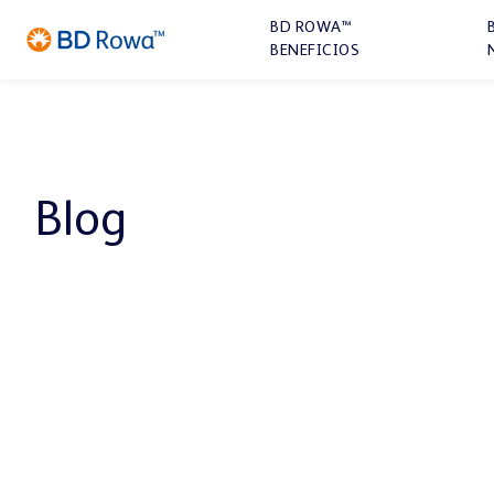
BD ROWA™
BENEFICIOS
Blog
FARMACIA
SOLUCIONES
SOLUCIONES
DE
DIGITALES
ALMACENAMIENTO
BD Rowa™ Vmax
BD Rowa™ Smart
BD Rowa™ ProLog