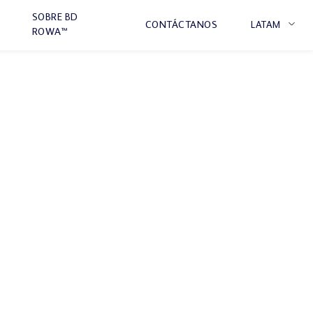
SOBRE BD
CONTÁCTANOS
LATAM
ROWA™
DE
EN
FR
ES
IT
IÓN
NL
BR