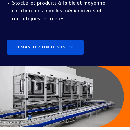
INDIVIDUEL
Stocke les produits à faible et moyenne
rotation ainsi que les médicaments et
À PROPOS DE NOUS
narcotiques réfrigérés.
PRÉSENTER & VENDRE
MÉDECINS
PHARMA & COSMÉTIQUES
BD Rowa™ Vmotion
BD Rowa™ Pickup
DEMANDER UN DEVIS
Références
AUTRES ACTIVITÉS
Emballer & Dispenser
BD Rowa™ Dose
Showrooms