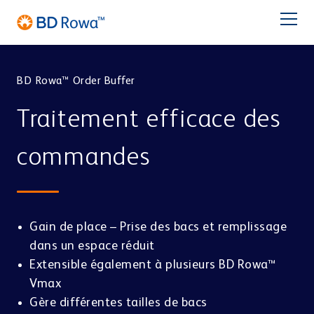
DE
EN
ES
IT
NL
BR
Latam
日本語
BD Rowa™ Order Buffer
SOLUTIONS
Traitement efficace des
ACTIVITÉS
commandes
SERVICE
Pharmacie
CENTRE DE DISTRIBUTION
STOCKER & CHOISIR
BD ROWA
Gain de place – Prise des bacs et remplissage
BD Rowa™ Vmax
dans un espace réduit
BD Rowa™ Smart
Extensible également à plusieurs BD Rowa™
CONTACT
BD Rowa™ EasyLoad
Vmax
Gère différentes tailles de bacs
CONDITIONNEMENT
HÔPITAUX