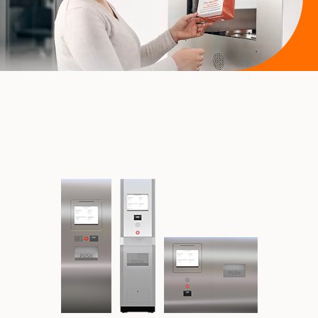
Sobre nosotros
PRESENTAR Y VENDER
Centro de salud o
Parafarmacia y Cosmética
Veterinaria
BD Rowa™ Vmotion
BD Rowa™ Pickup
Sostenibilidad
Otras Industrias
ENVASAR Y DISPENSAR
BD Rowa™ Dose
REFERENCIAS DE CLIENTES