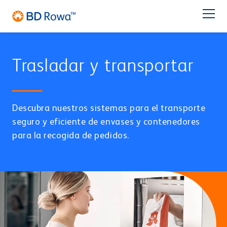
DE
EN
FR
IT
NL
BR
Latam
日本語
Trasladar y transportar
SOLUCIONES
INDUSTRIAS
Descubra nuestros sistemas para el transporte
seguro y eficiente de envases y contenedores
Servicio
para la recogida de pedidos.
Farmacia
Centro de distribución
ALMACENAR Y SELECCIONAR
Sobre BD
BD Rowa™ Vmax
BD Rowa™ Smart
Contacto
BD Rowa™ EasyLoad
Embolsado Individual
Hospital