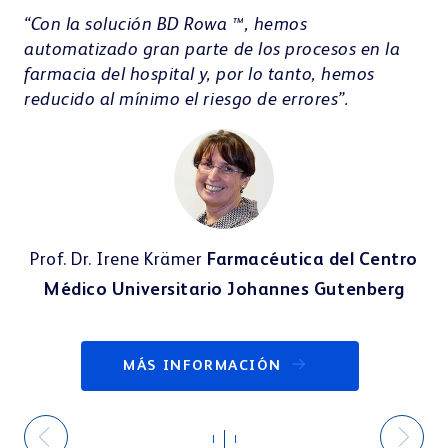
de
“Con la solución BD Rowa ™, hemos
Eu
automatizado gran parte de los procesos en la
se
farmacia del hospital y, por lo tanto, hemos
lto
Ro
reducido al mínimo el riesgo de errores”.
Prof. Dr. Irene Krämer
Farmacéutica del Centro
n
Co
Médico Universitario Johannes Gutenberg
MÁS INFORMACIÓN