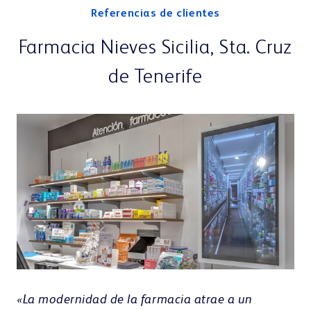
Referencias de clientes
a
Farmacia Nieves Sicilia, Sta. Cruz
de Tenerife
«C
be
«La modernidad de la farmacia atrae a un
owa
tr