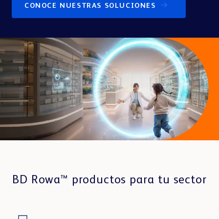
CONOCE NUESTRAS SOLUCIONES
Sobre nosotros
PRESENTAR Y VENDER
Centro de salud o
Parafarmacia y Cosmética
Veterinaria
BD Rowa™ Vmotion
BD Rowa™ Pickup
Sostenibilidad
Otras Industrias
ENVASAR Y DISPENSAR
BD Rowa™ Dose
REFERENCIAS DE CLIENTES
BD Rowa™ productos para tu sector