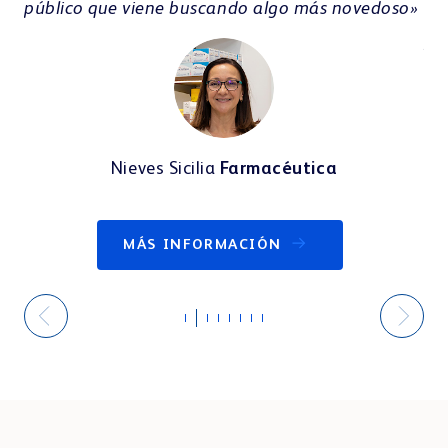
público que viene buscando algo más novedoso»
Ro
pl
wa
ex
Nieves Sicilia
Farmacéutica
o
MÁS INFORMACIÓN