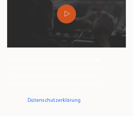
Um das Video abzuspielen, klicken Sie
auf den Button „Video abspielen“. Bitte
beachten Sie, dass dabei Daten an
Drittanbieter weitergegeben werden.
Mehr Dazu in der
Datenschutzerklärung
.