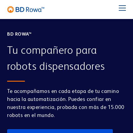
DE
EN
FR
IT
NL
BR
Latam
日本語
BD ROWA™
SOLUCIONES
Tu compañero para
INDUSTRIAS
robots dispensadores
Servicio
Farmacia
Centro de distribución
Te acompañamos en cada etapa de tu camino
ALMACENAR Y SELECCIONAR
Sobre BD
hacia la automatización. Puedes confiar en
BD Rowa™ Vmax
nuestra experiencia, probada con más de 15.000
BD Rowa™ Smart
robots en el mundo.
Contacto
BD Rowa™ EasyLoad
Embolsado Individual
Hospital