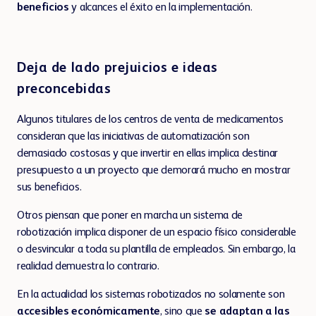
BD Rowa™ Sistemas de Transporte
beneficios
y alcances el éxito en la implementación.
BD Rowa™ Order Buffer
Deja de lado prejuicios e ideas
preconcebidas
Algunos titulares de los centros de venta de medicamentos
consideran que las iniciativas de automatización son
demasiado costosas y que invertir en ellas implica destinar
presupuesto a un proyecto que demorará mucho en mostrar
sus beneficios.
Otros piensan que poner en marcha un sistema de
robotización implica disponer de un espacio físico considerable
o desvincular a toda su plantilla de empleados. Sin embargo, la
realidad demuestra lo contrario.
En la actualidad los sistemas robotizados no solamente son
accesibles económicamente
, sino que
se adaptan a las