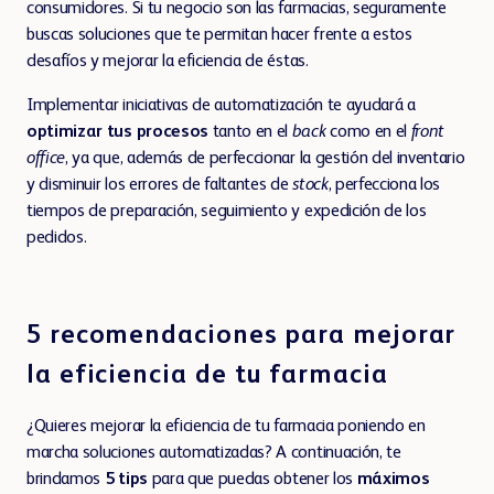
consumidores. Si tu negocio son las farmacias, seguramente
Contáctanos
BD Rowa™ Vmax
buscas soluciones que te permitan hacer frente a estos
BD Rowa™ Smart
desafíos y mejorar la eficiencia de éstas.
BD Rowa™ ProLog
Implementar iniciativas de automatización te ayudará a
optimizar tus procesos
tanto en el
back
como en el
front
office
, ya que, además de perfeccionar la gestión del inventario
y disminuir los errores de faltantes de
stock
, perfecciona los
tiempos de preparación, seguimiento y expedición de los
pedidos.
SOLUCIONES DIGITALES
5 recomendaciones para mejorar
la eficiencia de tu farmacia
¿Quieres mejorar la eficiencia de tu farmacia poniendo en
SOLUCIONES DE TRANSPORTE
marcha soluciones automatizadas? A continuación, te
BD Rowa™ Crate y Cinta de Rodillos
brindamos
5 tips
para que puedas obtener los
máximos