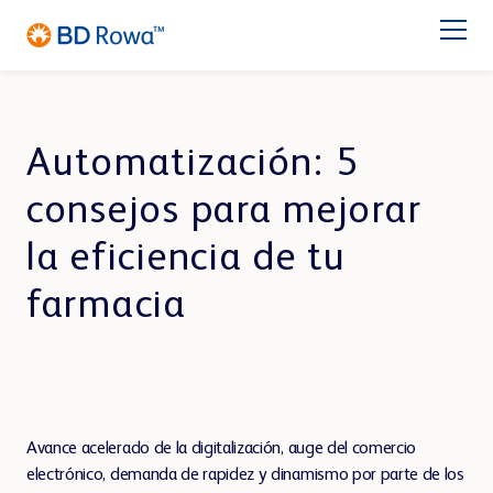
DE
EN
FR
ES
IT
NL
BR
日本語
BD ROWA™ BENEFICIOS
Automatización: 5
consejos para mejorar
BD Rowa™ para tu negocio
la eficiencia de tu
Productos
farmacia
Farmacia
Hospital
Blog
Sobre BD Rowa™
Avance acelerado de la digitalización, auge del comercio
electrónico, demanda de rapidez y dinamismo por parte de los
Centro de distribución
SOLUCIONES DE ALMACENAMIENTO