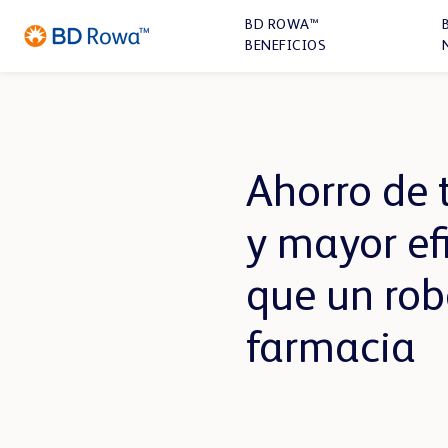
BD ROWA™
BENEFICIOS
Ahorro de 
FARMACIA
y mayor efi
SOLUCIONES
SOLUCIONES
que un rob
DE
DIGITALES
ALMACENAMIENTO
farmacia
BD Rowa™ Vmax
BD Rowa™ Smart
BD Rowa™ ProLog