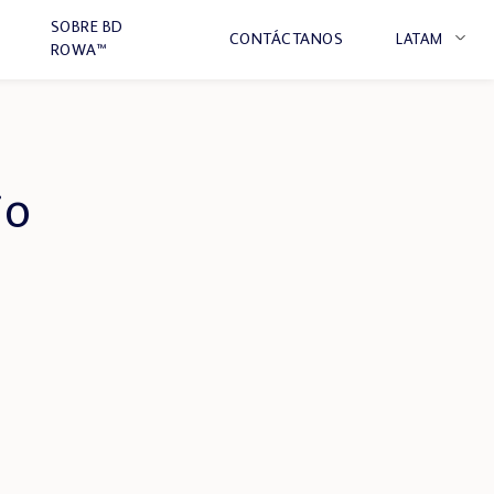
SOBRE BD
CONTÁCTANOS
LATAM
ROWA™
DE
EN
FR
ES
io
IT
IÓN
NL
BR