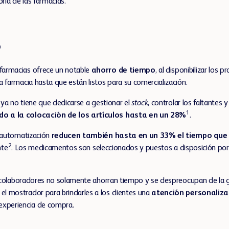
ia de las farmacias.
o
farmacias ofrece un notable
ahorro de tiempo
, al disponibilizar los 
a farmacia hasta que están listos para su comercialización.
l ya no tiene que dedicarse a gestionar el
stock
, controlar los faltantes y
1
do a la colocación de los artículos hasta en un 28%
.
e automatización
reducen también hasta en un 33% el tiempo que s
2
nte
. Los medicamentos son seleccionados y puestos a disposición por e
os colaboradores no solamente ahorran tiempo y se despreocupan de la 
l mostrador para brindarles a los clientes una
atención personaliz
experiencia de compra.