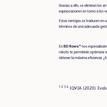
Gracias a ello, se eliminan los er
equivocaciones en torno a los v
Estas ventajas se traducen en 
términos de una adecuada gest
En
BD Rowa™
nos especializam
robots te permitirán optimizar e
obtener la máxima eficiencia. ¿
1 2 3 4
IQVIA (2020). Eval