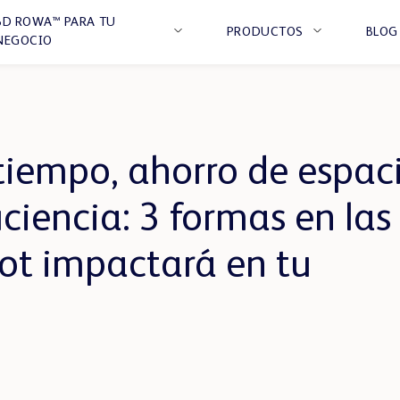
BD ROWA™ PARA TU
PRODUCTOS
BLOG
NEGOCIO
tiempo, ahorro de espac
HOSPITAL
CENTRO DE DISTRIBUC
ciencia: 3 formas en las
SOLUCIONES
ot impactará en tu
DE
TRANSPORTE
BD Rowa™ Crate y Cinta de Rodillos
BD Rowa™ Sistemas de Transporte
BD Rowa™ Order Buffer