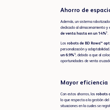
Ahorro de espaci
Además, un sistema robotizado
dedicado al almacenamiento y 
3
de venta hasta en un 14%
.
Los
robots de BD Rowa™
opt
personalización y adaptabilidad
4
un 6.9%
, debido a que al colo
oportunidades de venta cruzad
Mayor eficiencia
Con estos ahorros, los
robots 
lo que respecta a la gestión del
situaciones en la cuales se regi