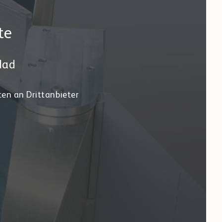
te
dad
ten an Drittanbieter