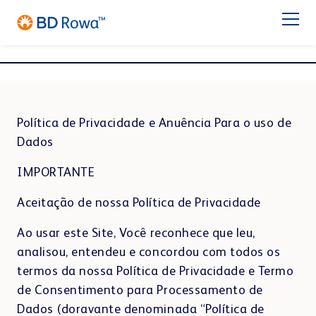
DE
EN
FR
ES
IT
NL
Latam
日本語
BD ROWA™ BENEFICIOS
Política de Privacidade e Anuência Para o uso de
BD Rowa™ PARA O SEU NEGÓCIO
Dados
IMPORTANTE
PRODUTOS
Aceitação de nossa Política de Privacidade
FARMÁCIA
HOSPITAL
Sobre BD Rowa™
Ao usar este Site, Você reconhece que leu,
analisou, entendeu e concordou com todos os
termos da nossa Política de Privacidade e Termo
CONTATO
de Consentimento para Processamento de
CENTRO DE DISTRIBUIÇÃO
Dados (doravante denominada “Política de
SOLUÇÕES DE ARMAZENAMENTO